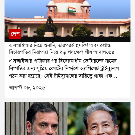
দেশ
এসআইআর নিয়ে শুনানি, তারপরই হুমকি! অবসরপ্রাপ্ত
বিচারপতির নিরাপত্তা নিয়ে বড় পদক্ষেপ শীর্ষ আদালতের
এসআইআর প্রক্রিয়ার পর বিবেচনাধীন ভোটারদের নামের
নিষ্পত্তির জন্য সুপ্রিম কোর্টের নির্দেশে অ্যাপিলেট ট্রাইব্যুনাল
গঠন করা হয়েছে। সেই ট্রাইব্যুনালের দায়িত্বে থাকা এক
অবসরপ্রাপ্ত বিচারপতির নিরাপত্তা নিয়ে এবার প্রশ্ন উঠল।
আগস্ট ০৮, ২০২৬
হুমকি, পথ দুর্ঘটনা এবং বাড়িতে চিঠি আসার অভিযোগের পর
বিষয়টি পৌঁছল সুপ্রিম কোর্টে। এবার নিরাপত্তার বিষয়টি
খতিয়ে দেখে প্রয়োজনীয় ব্যবস্থা নেওয়ার জন্য কলকাতা
হাইকোর্টের প্রধান বিচারপতিকে নির্দেশ দিল শীর্ষ আদালত।
অবসরপ্রাপ্ত ওই বিচারপতির ছেলে তাঁর বাবার নিরাপত্তা নিয়ে
সুপ্রিম কোর্টে আবেদন করেন। আবেদনে বলা হয়, এসআইআর