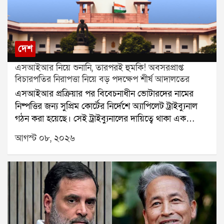
দেশ
এসআইআর নিয়ে শুনানি, তারপরই হুমকি! অবসরপ্রাপ্ত
বিচারপতির নিরাপত্তা নিয়ে বড় পদক্ষেপ শীর্ষ আদালতের
এসআইআর প্রক্রিয়ার পর বিবেচনাধীন ভোটারদের নামের
নিষ্পত্তির জন্য সুপ্রিম কোর্টের নির্দেশে অ্যাপিলেট ট্রাইব্যুনাল
গঠন করা হয়েছে। সেই ট্রাইব্যুনালের দায়িত্বে থাকা এক
অবসরপ্রাপ্ত বিচারপতির নিরাপত্তা নিয়ে এবার প্রশ্ন উঠল।
আগস্ট ০৮, ২০২৬
হুমকি, পথ দুর্ঘটনা এবং বাড়িতে চিঠি আসার অভিযোগের পর
বিষয়টি পৌঁছল সুপ্রিম কোর্টে। এবার নিরাপত্তার বিষয়টি
খতিয়ে দেখে প্রয়োজনীয় ব্যবস্থা নেওয়ার জন্য কলকাতা
হাইকোর্টের প্রধান বিচারপতিকে নির্দেশ দিল শীর্ষ আদালত।
অবসরপ্রাপ্ত ওই বিচারপতির ছেলে তাঁর বাবার নিরাপত্তা নিয়ে
সুপ্রিম কোর্টে আবেদন করেন। আবেদনে বলা হয়, এসআইআর
সংক্রান্ত আপিলের শুনানির দায়িত্ব পালন করতে গিয়ে তাঁর