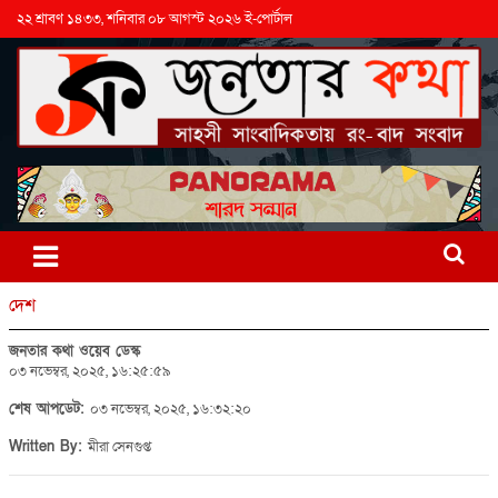
২২ শ্রাবণ ১৪৩৩, শনিবার ০৮ আগস্ট ২০২৬ ই-পোর্টাল
দেশ
জনতার কথা ওয়েব ডেস্ক
০৩ নভেম্বর, ২০২৫, ১৬:২৫:৫৯
শেষ আপডেট:
০৩ নভেম্বর, ২০২৫, ১৬:৩২:২০
Written By:
মীরা সেনগুপ্ত