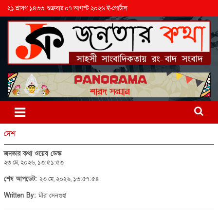
২১ শ্রাবণ ১৪৩৩, শুক্রবার ০৭ আগস্ট ২০২৬ ই-পোর্টাল
দেশ
জনতার কথা ওয়েব ডেস্ক
২৩ মে, ২০২৬, ১৩:৫১:৫৩
শেষ আপডেট:
২৩ মে, ২০২৬, ১৩:৫৭:৫৪
Written By:
মীরা সেনগুপ্ত