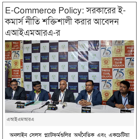
E-Commerce Policy: সরকারের ই-
কমার্স নীতি শক্তিশালী করার আবেদন
এআইএমআরএ-র
এআইএমআরএ
অনলাইন সেলস প্ল্যাটফর্মগুলির অর্থনৈতিক এবং একচেটিয়া