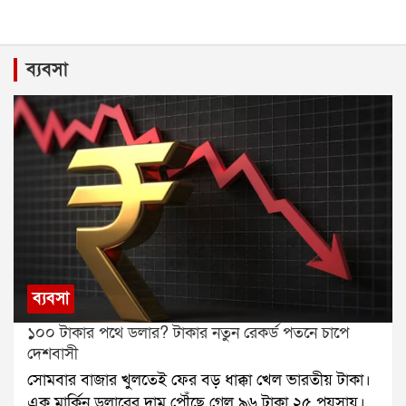
ব্যবসা
ব্যবসা
১০০ টাকার পথে ডলার? টাকার নতুন রেকর্ড পতনে চাপে
দেশবাসী
সোমবার বাজার খুলতেই ফের বড় ধাক্কা খেল ভারতীয় টাকা।
এক মার্কিন ডলারের দাম পৌঁছে গেল ৯৬ টাকা ২৫ পয়সায়।