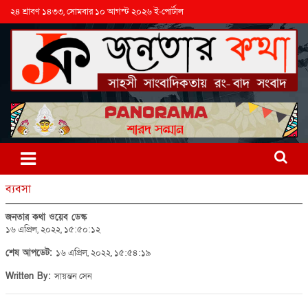
২৪ শ্রাবণ ১৪৩৩, সোমবার ১০ আগস্ট ২০২৬ ই-পোর্টাল
ব্যবসা
জনতার কথা ওয়েব ডেস্ক
১৬ এপ্রিল, ২০২২, ১৫:৫০:১২
শেষ আপডেট:
১৬ এপ্রিল, ২০২২, ১৫:৫৪:১৯
Written By:
সায়ন্তন সেন